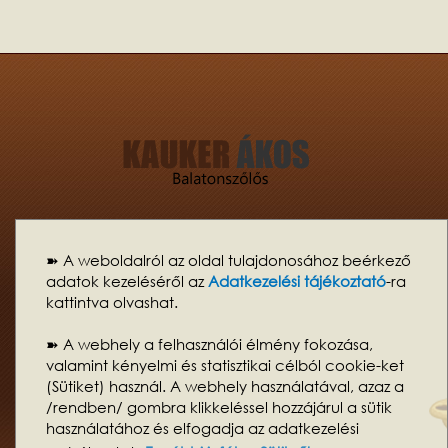
Kauker Ákos
| Motor: WORDPRESS | Sablon:
Netstilus Kat01
| Kinézet:
K@tilla
| Tartalom:
FábolVan
➽ A weboldalról az oldal tulajdonosához beérkező
Felhívom a figyelmet, hogy az oldal
„cookie”-kat (sütiket)
használ.
adatok kezeléséről az
Adatkezelési tájékoztató
-ra
Fontos azonban tudni, hogy ezek semmilyen adatot nem tárolnak illetve
kattintva olvashat.
küldenek az oldal látogatóiról vagy böngészési szokásairól, csak is az
oldal használatát segítik. Weboldalam használatával Ön beleegyezik a
cookie-k használatába. Ha mégsem szeretné akkor az
➽ A webhely a felhasználói élmény fokozása,
internetböngésző beállításainak megváltoztatásával a sütik küldése
valamint kényelmi és statisztikai célból cookie-ket
letiltható!
(Sütiket) használ. A webhely használatával, azaz a
Weboldalkészítés Balatonfüredi központtal. Legyen önnek is WordPress
/rendben/ gombra klikkeléssel hozzájárul a sütik
weboldala!
használatához és elfogadja az adatkezelési
Adatkezelési tájékoztató