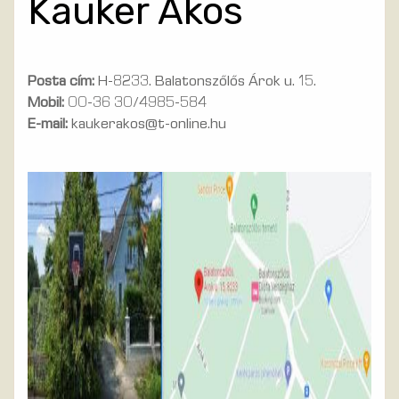
Kauker Ákos
Posta cím:
H-8233. Balatonszőlős Árok u. 15.
Mobil:
00-36 30/4985-584
E-mail:
kaukerakos@t-online.hu