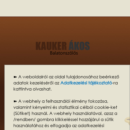
Kauker Ákos
| Motor: WORDPRESS | Sablon:
Netstilus Kat01
| Kinézet:
K@tilla
| Tartalom:
FábolVan
➽ A weboldalról az oldal tulajdonosához beérkező
Felhívom a figyelmet, hogy az oldal
„cookie”-kat (sütiket)
használ.
adatok kezeléséről az
Adatkezelési tájékoztató
-ra
Fontos azonban tudni, hogy ezek semmilyen adatot nem tárolnak illetve
kattintva olvashat.
küldenek az oldal látogatóiról vagy böngészési szokásairól, csak is az
oldal használatát segítik. Weboldalam használatával Ön beleegyezik a
cookie-k használatába. Ha mégsem szeretné akkor az
➽ A webhely a felhasználói élmény fokozása,
internetböngésző beállításainak megváltoztatásával a sütik küldése
valamint kényelmi és statisztikai célból cookie-ket
letiltható!
(Sütiket) használ. A webhely használatával, azaz a
Weboldalkészítés Balatonfüredi központtal. Legyen önnek is WordPress
/rendben/ gombra klikkeléssel hozzájárul a sütik
weboldala!
használatához és elfogadja az adatkezelési
Adatkezelési tájékoztató